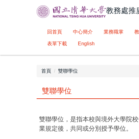
跳
教務處推
到
主
要
回首頁
中心簡介
業務職掌
內
容
表單下載
English
區
首頁
雙聯學位
雙聯學位
雙聯學位，是指本校與境外大學院校
業規定後，共同或分別授予學位。