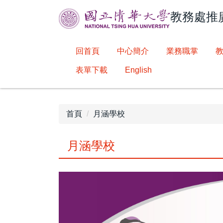
跳
教務處推
到
主
要
回首頁
中心簡介
業務職掌
內
容
表單下載
English
區
首頁
月涵學校
月涵學校