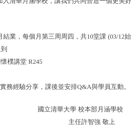
加入清華月涵學校，讓我們共同營造一個更美
月結
業，每個月第三周周四，共
10
堂課 (03/12
報到
懷樸講堂 R245
實務經驗分享，課後並安排
Q&A
與學員互動。
國立清華大學 校本部月涵學校
主任許智強 敬上