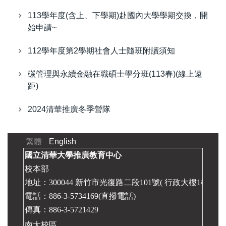
113學年度(含上、下學期)赴國內大學學期交換，開
始申請~
112學年度第2學期社會人士隨班附讀須知
碳管理與永續金融在職碩士學分班(113春)(線上遠
距)
2024清華推廣冬季營隊
繁體
English
國立清華大學推廣教育中心
校本部
地址：300044 新竹市光復路二段101號( 行政大樓1樓 推
電話：886-3-5734169(直撥電話)
傳真：886-3-5721429
南大校區