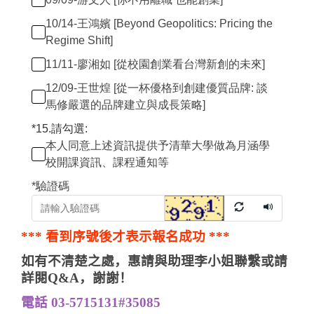
10/14-王鴻嬪 [Beyond Geopolitics: Pricing the
Regime Shift]
11/11-廖湘如 [從校園創業看台灣新創的未來]
12/09-王世煌 [從一杯優格到創建優質品牌: 談
馬修嚴選的品牌建立與成長策略]
*
15.請勾選:
本人同意上述資訊提供予清華大學做為月涵學
校開課資訊、課程通知等
*
驗證碼
*** 看到序號後才表示報名成功 ***
如有不清楚之處，惠請與助理李小姐
聯繫或請
詳閱
Q&A
，謝謝！
電話
03-5715131#35085