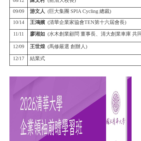
08/12
陳文村
(前清大校長)
09/09
游文人
(巨大集團 SPIA Cycling 總裁)
10/14
王鴻嬪
(清華企業家協會TEN第十六屆會長)
11/11
廖湘如
(水木創業顧問 董事長、
清大創業車庫 共
12/09
王世煌
(馬修嚴選 創辦人)
12/17
結業式