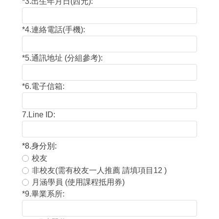
*
3.出生年月日(西元):
*
4.連絡電話(手機):
*
5.通訊地址 (分組參考):
*
6.電子信箱:
7.Line ID:
*
8.身分別:
校友
非校友(需有校友一人推薦 請填項目12 )
月涵學員 (使用課程抵用券)
*
9.畢業系所: