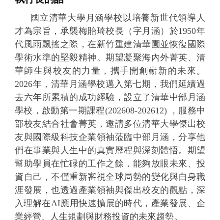
國立清華大學月涵學校以培養新世代領導人
才為宗旨，承襲梅貽琦校長（字月涵）於1950年
代風雨飄搖之際，在新竹重建清華園並恢復國際
學術水準的堅毅精神。期望凝聚海內外菁英、清
華師生與校友的力量，攜手開創嶄新的未來。
2026
年，清華月涵學校邁入第七期，我們延續過
去六年所累積的成功經驗，設立了清華中部月涵
學校，啟動第一期課程(202608-202612)
，
服務中
部校友結合社會菁英，邀請多位清華大學傑出校
友與國際級科技企業領袖蒞臨中部月涵，分享他
們在事業與人生中的真實歷程與深刻體悟。期望
幫助學員在忙碌的工作之餘，能夠放眼未來、投
資自己，不僅重新審視全球局勢的變化與自身職
涯發展，也透過產業領袖與傑出校友的觀點，深
入理解在AI應用快速擴展的時代，產業發展、企
業經營、人生規劃與財務投資的未來趨勢。