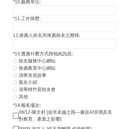
*
10.服務單位:
*
11.工作簡歷:
12.推薦人姓名與推薦校友之關係:
*
13.透過什麼方式得知此訊息:
校友服務中心網站
推廣教育中心網站
清華首頁故事
親友介紹
清華桃竹苗校友會
其他
*
14.報名場次:
08/12-陳文村 [追求卓越之路—兼談AI浪潮及其
對教育、產業之影響]
09/09-游文人 [你不用離職 也能創業]