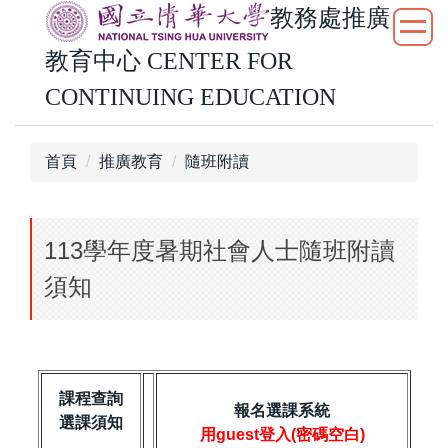
教務處推廣
跳
到
教育中心
CENTER FOR
主
要
CONTINUING EDUCATION
內
容
區
首頁
推廣教育
隨班附讀
113學年度暑期社會人士隨班附讀
須知
課程查詢
報名選課系統
選課須知
用guest登入(密碼空白)